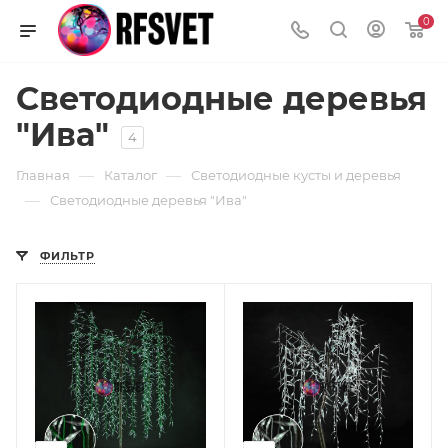
0
Светодиодные деревья
"Ива"
4
—
—
Главная
Каталог
Светодиодные кусты и деревья
—
Светодиодные деревья "Ива"
ФИЛЬТР