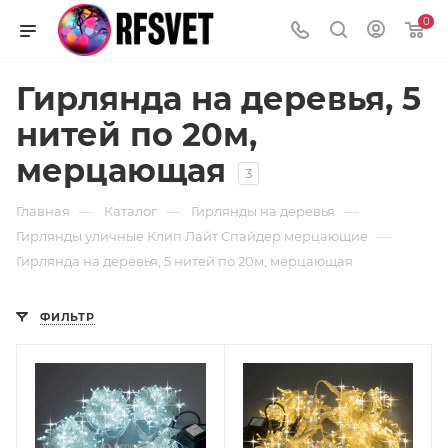
0
Гирлянда на деревья, 5
нитей по 20м,
мерцающая
3
—
—
—
Главная
Каталог
Гирлянды на деревья
—
Гирлянды уличные Клип Лайт Спайдер мерцающие
Гирлянда на деревья, 5 нитей по 20м, мерцающая
ФИЛЬТР