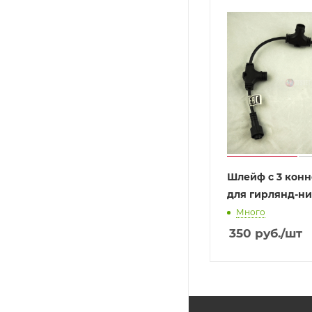
Шлейф с 3 кон
для гирлянд-ни
Много
350
руб.
/шт