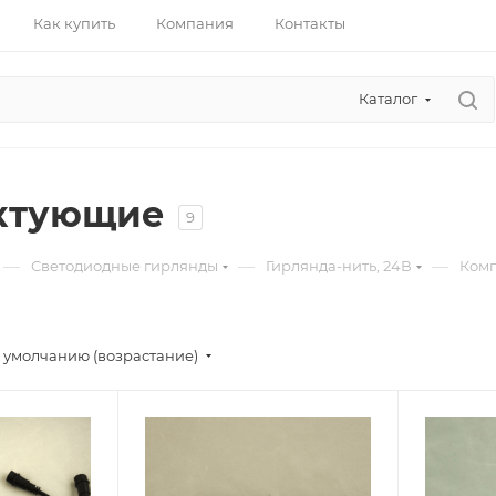
Как купить
Компания
Контакты
Каталог
ктующие
9
—
—
—
Светодиодные гирлянды
Гирлянда-нить, 24В
Ком
 умолчанию (возрастание)