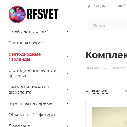
Акции
Блог
Плей лайт "дождь"
Световая бахрома
Компле
Светодиодные
гирлянды
—
Главная
Каталог
Светодиодные кусты и
деревья
Фигуры и панно из
По
ФИЛЬТР
дюралайта
Гирлянды на деревья
Объемные 3D фигуры
Дюралайт