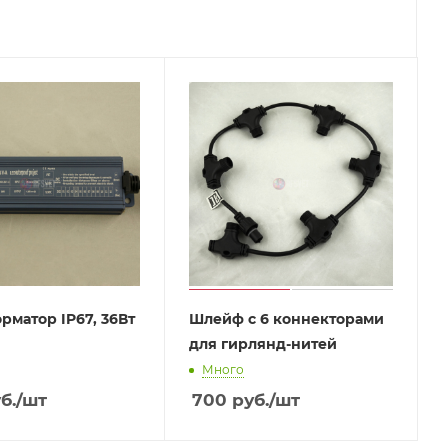
рматор IP67, 36Вт
Шлейф с 6 коннекторами
для гирлянд-нитей
Много
б.
/шт
700
руб.
/шт