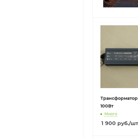
Трансформатор 
100Вт
Много
1 900
руб.
/ш