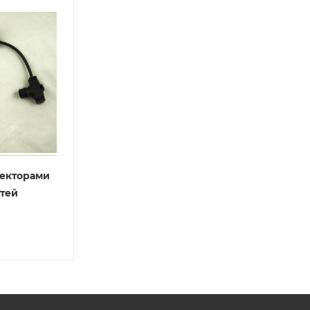
некторами
тей