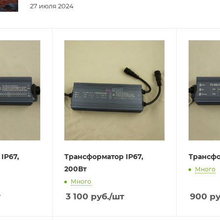
27 июля 2024
IP67,
Трансформатор IP67,
Трансфо
200Вт
Много
Много
т
3 100
руб.
/шт
900
ру