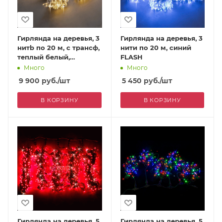
Гирлянда на деревья, 3
Гирлянда на деревья, 3
нитb по 20 м, с трансф,
нити по 20 м, синий
теплый белый,
FLASH
мерцающий
Много
Много
9 900
руб.
/шт
5 450
руб.
/шт
В КОРЗИНУ
В КОРЗИНУ
Гирлянда на деревья, 5
Гирлянда на деревья, 5