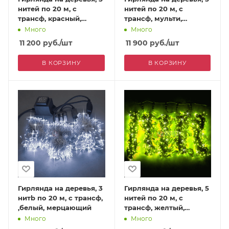
нитей по 20 м, с
нитей по 20 м, с
трансф, красный,
трансф, мульти,
мерцающий
мерцающий
Много
Много
11 200
руб.
/шт
11 900
руб.
/шт
В КОРЗИНУ
В КОРЗИНУ
Гирлянда на деревья, 3
Гирлянда на деревья, 5
нитb по 20 м, с трансф,
нитей по 20 м, с
,белый, мерцающий
трансф, желтый,
мерцающий
Много
Много