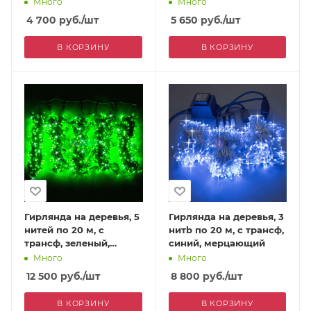
Много
Много
4 700
руб.
/шт
5 650
руб.
/шт
В КОРЗИНУ
В КОРЗИНУ
Гирлянда на деревья, 5
Гирлянда на деревья, 3
нитей по 20 м, с
нитb по 20 м, с трансф,
трансф, зеленый,
синий, мерцающий
мерцающий
Много
Много
12 500
руб.
/шт
8 800
руб.
/шт
В КОРЗИНУ
В КОРЗИНУ