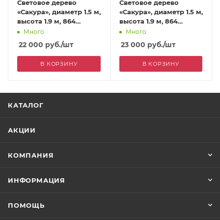
Световое дерево
Световое дерево
«Сакура», диаметр 1.5 м,
«Сакура», диаметр 1.5 м,
высота 1.9 м, 864
высота 1.9 м, 864
лепестка, белое
лепестка, розовое
Много
Много
22 000
руб.
/шт
23 000
руб.
/шт
В КОРЗИНУ
В КОРЗИНУ
КАТАЛОГ
АКЦИИ
КОМПАНИЯ
ИНФОРМАЦИЯ
ПОМОЩЬ