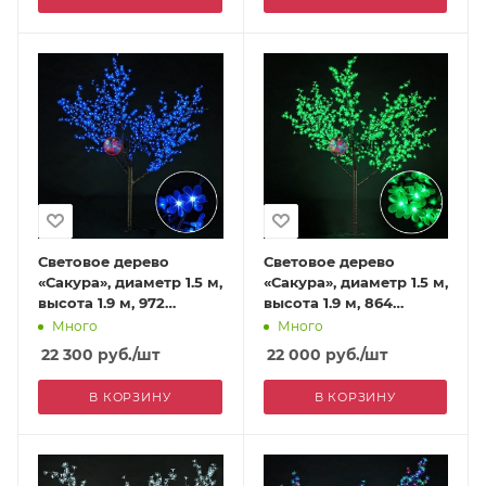
Световое дерево
Световое дерево
«Сакура», диаметр 1.5 м,
«Сакура», диаметр 1.5 м,
высота 1.9 м, 972
высота 1.9 м, 864
лепестка, синее
лепестка, зеленое
Много
Много
22 300
руб.
/шт
22 000
руб.
/шт
В КОРЗИНУ
В КОРЗИНУ