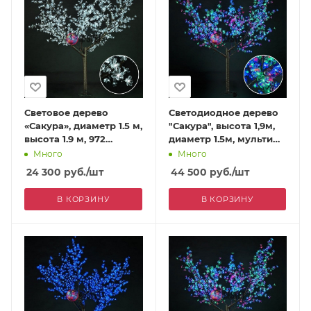
Световое дерево
Светодиодное дерево
«Сакура», диаметр 1.5 м,
"Сакура", высота 1,9м,
высота 1.9 м, 972
диаметр 1.5м, мульти
лепестка, белое
972
Много
Много
24 300
руб.
/шт
44 500
руб.
/шт
В КОРЗИНУ
В КОРЗИНУ