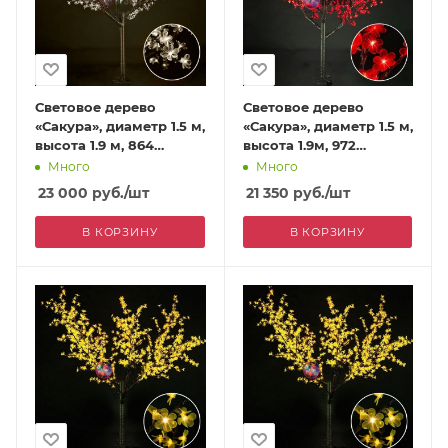
Световое дерево
Световое дерево
«Сакура», диаметр 1.5 м,
«Сакура», диаметр 1.5 м,
высота 1.9 м, 864
высота 1.9м, 972
лепестка, теплый
лепестка, красное
Много
Много
белый
23 000
руб.
/шт
21 350
руб.
/шт
В КОРЗИНУ
В КОРЗИНУ