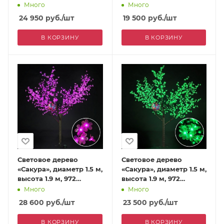
лепестка, фиолетовое
лепестка, красное
Много
Много
24 950
руб.
/шт
19 500
руб.
/шт
В КОРЗИНУ
В КОРЗИНУ
Световое дерево
Световое дерево
«Сакура», диаметр 1.5 м,
«Сакура», диаметр 1.5 м,
высота 1.9 м, 972
высота 1.9 м, 972
лепестка, розовое
лепестка, зеленое
Много
Много
28 600
руб.
/шт
23 500
руб.
/шт
В КОРЗИНУ
В КОРЗИНУ