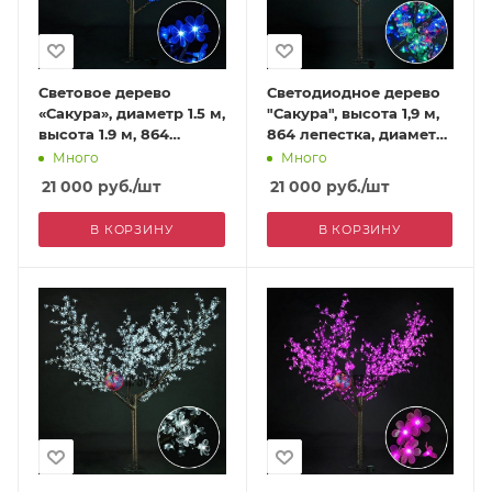
Световое дерево
Светодиодное дерево
«Сакура», диаметр 1.5 м,
"Сакура", высота 1,9 м,
высота 1.9 м, 864
864 лепестка, диаметр
лепестка, синее
1.5м, мульти
Много
Много
21 000
руб.
/шт
21 000
руб.
/шт
В КОРЗИНУ
В КОРЗИНУ