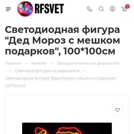
0
Светодиодная фигура
"Дед Мороз с мешком
подарков", 100*100см
—
—
Главная
Каталог
Фигуры и панно из дюралайта
—
—
Световые фигуры из дюралайта
Светодиодная фигура "Дед Мороз с мешком подарков",
100*100см