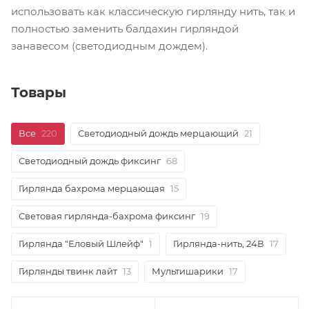
использовать как классическую гирлянду нить, так и
полностью заменить балдахин гирляндой
занавесом (светодиодным дождем).
Товары
Все
220
Светодиодный дождь мерцающий
21
Светодиодный дождь фиксинг
68
Гирлянда бахрома мерцающая
15
Световая гирлянда-бахрома фиксинг
19
Гирлянда "Еловый Шлейф"
1
Гирлянда-нить, 24В
17
Гирлянды твинк лайт
13
Мультишарики
17