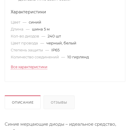
Характеристики
Цвет
—
синий
Длина
—
шина 5 м
Кол-во диодов
—
240 шт
Цвет провода
—
черный, белый
Степень защиты
—
IP65
Количество соединений
—
10 гирлянд
Все характеристики
ОПИСАНИЕ
ОТЗЫВЫ
Синие мерцающие диоды – идеальное средство,