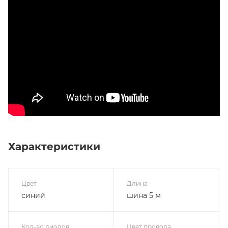
Характеристики
Цвет
Длина
синий
шина 5 м
Кол-во диодов
Цвет провода