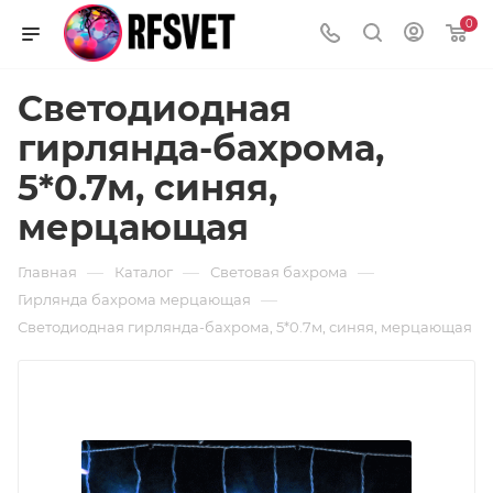
0
Светодиодная
гирлянда-бахрома,
5*0.7м, синяя,
мерцающая
—
—
—
Главная
Каталог
Световая бахрома
—
Гирлянда бахрома мерцающая
Светодиодная гирлянда-бахрома, 5*0.7м, синяя, мерцающая