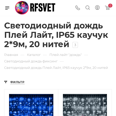
0
Светодиодный дождь
Плей Лайт, IP65 каучук
2*9м, 20 нитей
3
—
—
—
Главная
Каталог
Плей лайт "дождь"
—
Светодиодный дождь фиксинг
Светодиодный дождь Плей Лайт, IP65 каучук 2*9м, 20 нитей
ФИЛЬТР