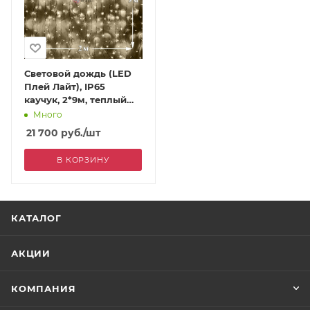
Световой дождь (LED
Плей Лайт), IP65
каучук, 2*9м, теплый
белый
Много
21 700
руб.
/шт
В КОРЗИНУ
КАТАЛОГ
АКЦИИ
КОМПАНИЯ