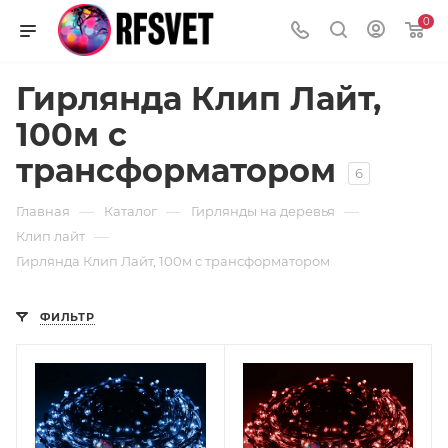
0
Гирлянда Клип Лайт,
100м с
трансформатором
6
—
—
—
Главная
Каталог
Гирлянды на деревья
—
Клип лайт
Гирлянда Клип Лайт, 100м с трансформатором
ФИЛЬТР