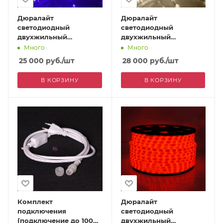
Дюралайт
Дюралайт
светодиодный
светодиодный
двухжильный
двухжильный
(фиксинг), 13 мм, синий
(фиксинг), 13 мм,
Много
Много
теплый белый
25 000
руб.
/шт
28 000
руб.
/шт
В КОРЗИНУ
В КОРЗИНУ
Комплект
Дюралайт
подключения
светодиодный
(подключение до 100
двухжильный