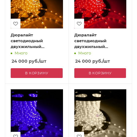
Дюралайт
Дюралайт
светодиодный
светодиодный
двухжильный
двухжильный
(фиксинг), 13 мм,
(фиксинг), 13 мм,
Много
Много
желтый
красный
24 000
руб.
/шт
24 000
руб.
/шт
В КОРЗИНУ
В КОРЗИНУ