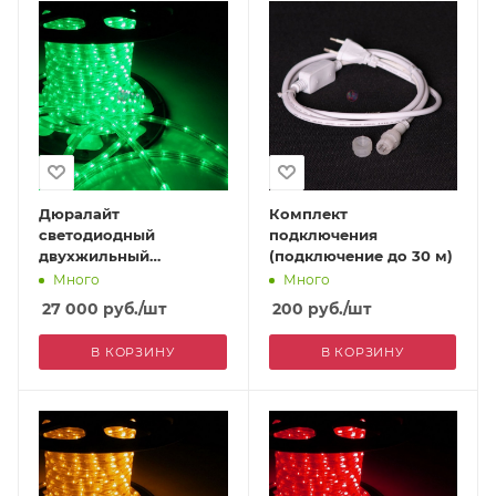
Дюралайт
Комплект
светодиодный
подключения
двухжильный
(подключение до 30 м)
(фиксинг), 13 мм,
Много
Много
зеленый
27 000
руб.
/шт
200
руб.
/шт
В КОРЗИНУ
В КОРЗИНУ