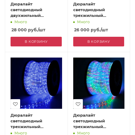
Дюралайт
Дюралайт
светодиодный
светодиодный
двухжильный
трехжильный
(фиксинг), ПВХ
(чейзинг), 13 мм, белый
Много
Много
молочного цвета, 13
28 000
руб.
/шт
26 000
руб.
/шт
мм, теплый белый
В КОРЗИНУ
В КОРЗИНУ
Дюралайт
Дюралайт
светодиодный
светодиодный
трехжильный
трехжильный
(чейзинг), 13 мм, синий
(чейзинг), 13 мм,
Много
Много