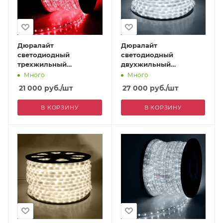
Дюралайт
Дюралайт
светодиодный
светодиодный
трехжильный
двухжильный
(чейзинг), 13 мм,
(фиксинг), ПВХ
Много
Много
красный
молочного цвета, 13
21 000
руб.
/шт
27 000
руб.
/шт
мм, белый
В КОРЗИНУ
В КОРЗИНУ