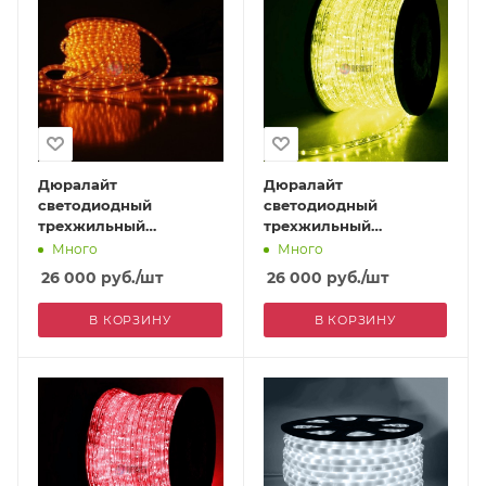
Дюралайт
Дюралайт
светодиодный
светодиодный
трехжильный
трехжильный
(чейзинг), 13
(чейзинг), 13 мм,
Много
Много
мм,оранжевый
желтый
26 000
руб.
/шт
26 000
руб.
/шт
В КОРЗИНУ
В КОРЗИНУ