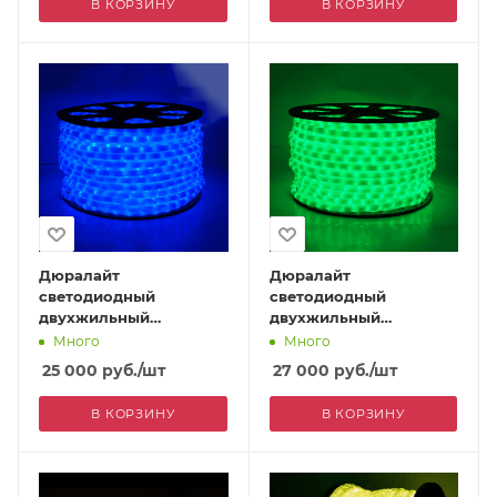
В КОРЗИНУ
В КОРЗИНУ
Дюралайт
Дюралайт
светодиодный
светодиодный
двухжильный
двухжильный
(фиксинг), ПВХ
(фиксинг), ПВХ
Много
Много
молочного цвета, 13
молочного цвета, 13
25 000
руб.
/шт
27 000
руб.
/шт
мм, синий
мм, зеленый
В КОРЗИНУ
В КОРЗИНУ