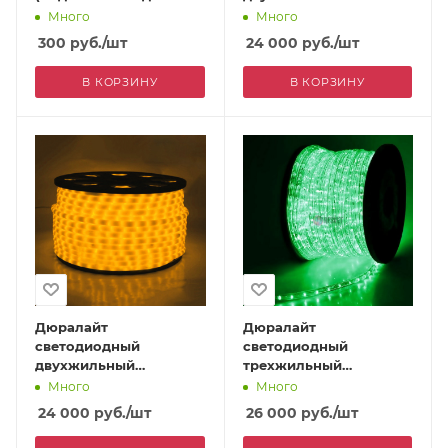
м)
(фиксинг), ПВХ
Много
Много
молочного цвета, 13
300
руб.
/шт
24 000
руб.
/шт
мм, красный
В КОРЗИНУ
В КОРЗИНУ
Дюралайт
Дюралайт
светодиодный
светодиодный
двухжильный
трехжильный
(фиксинг), ПВХ
(чейзинг), 13 мм,
Много
Много
молочного цвета, 13
зеленый
24 000
руб.
/шт
26 000
руб.
/шт
мм, желтый