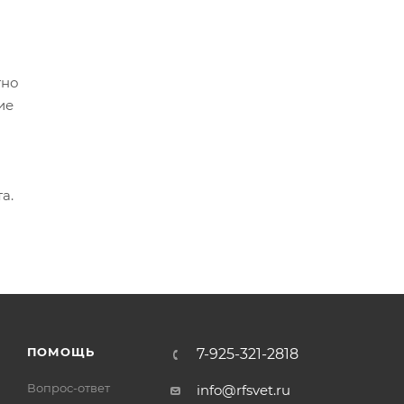
тно
ие
а.
ПОМОЩЬ
7-925-321-2818
Вопрос-ответ
info@rfsvet.ru