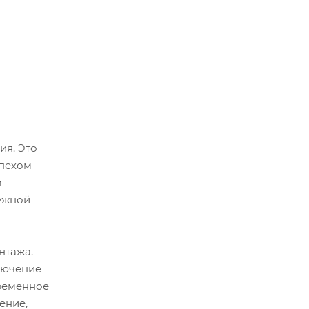
ия. Это
спехом
м
ружной
нтажа.
ключение
ременное
ение,