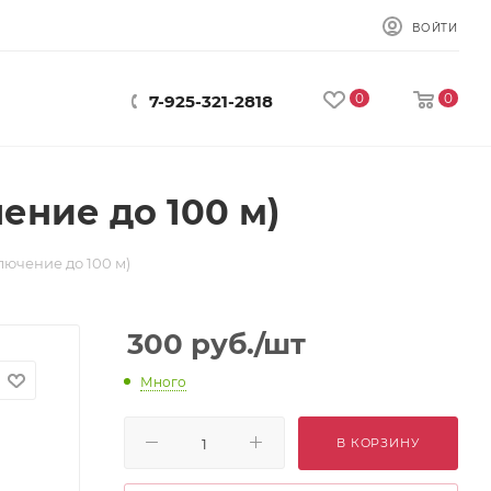
ВОЙТИ
0
0
7-925-321-2818
ние до 100 м)
ючение до 100 м)
300
руб.
/шт
Много
В КОРЗИНУ