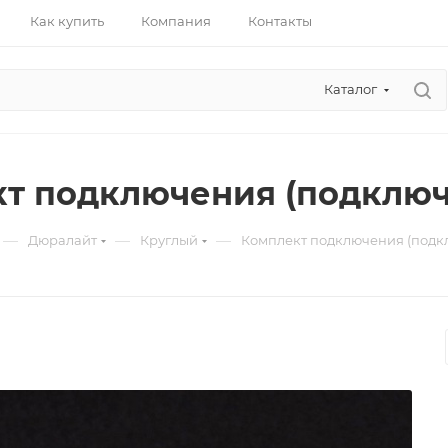
Как купить
Компания
Контакты
Каталог
т подключения (подключе
—
—
—
Дюралайт
Круглый
Комплект подключения (подкл