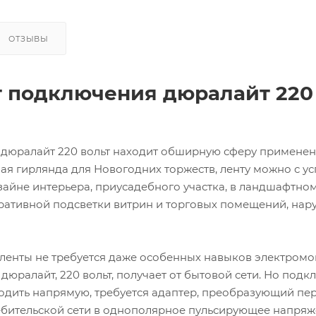
ОТЗЫВЫ
 подключения дюралайт 220
 дюралайт 220 вольт находит обширную сферу применен
ая гирлянда для Новогодних торжеств, ленту можно с у
зайне интерьера, приусадебного участка, в ландшафтно
оративной подсветки витрин и торговых помещений, на
ленты не требуется даже особенных навыков электромо
дюралайт, 220 вольт, получает от бытовой сети. Но под
одить напрямую, требуется адаптер, преобразующий пе
бительской сети в однополярное пульсирующее напряж