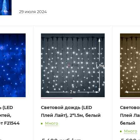
29 июля 2024
 (LЕD
Световой дождь (LED
Светово
итей,
Плей Лайт), 2*1.5м, белый
Плей Лай
рт F21544
белый
Много
Много