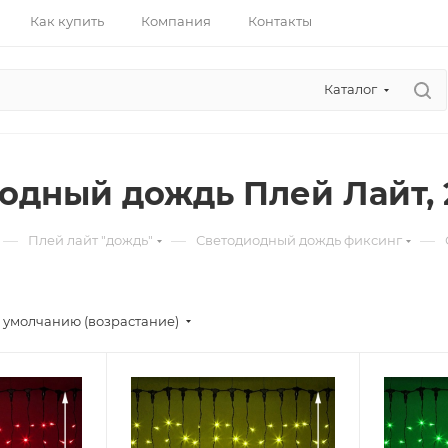
Как купить
Компания
Контакты
Каталог
одный дождь Плей Лайт, 2
—
—
—
Плей лайт "дождь"
Светодиодный дождь фиксинг
 умолчанию (возрастание)