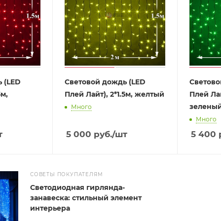
 (LED
Световой дождь (LED
Светово
5м,
Плей Лайт), 2*1.5м, желтый
Плей Лай
зелены
Много
Много
т
5 000
руб.
/шт
5 400
СОВЕТЫ ПОКУПАТЕЛЯМ
Светодиодная гирлянда-
занавеска: стильный элемент
интерьера