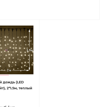
й дождь (LED
т), 2*1.5м, теплый