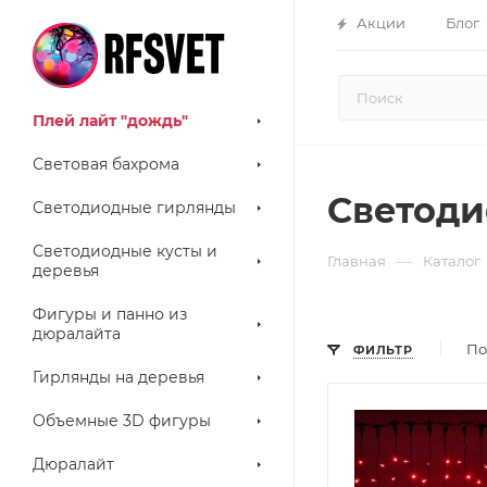
Акции
Блог
Плей лайт "дождь"
Световая бахрома
Светоди
Светодиодные гирлянды
Светодиодные кусты и
—
Главная
Каталог
деревья
Фигуры и панно из
дюралайта
По
ФИЛЬТР
Гирлянды на деревья
Объемные 3D фигуры
Дюралайт