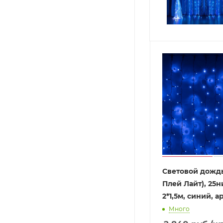
Световой дождь
Плей Лайт), 25н
2*1,5м, синий, а
Много