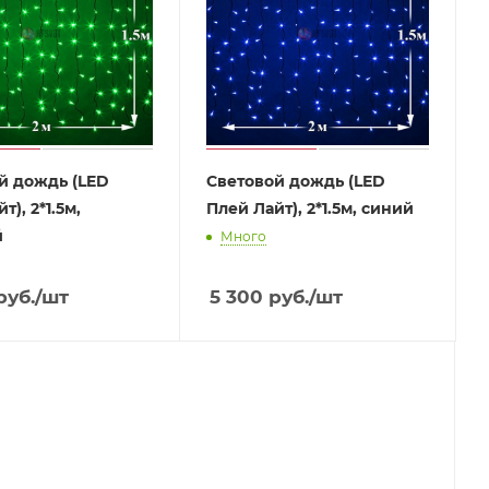
й дождь (LED
Световой дождь (LЕD
т), 2*1.5м,
Плей Лайт), 2*1.5м, синий
й
Много
руб.
/шт
5 300
руб.
/шт