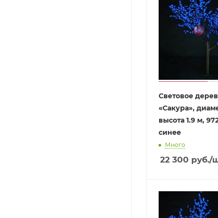
Световое дере
«Сакура», диамет
высота 1.9 м, 97
синее
Много
22 300
руб.
/