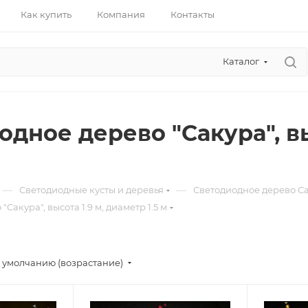
Как купить
Компания
Контакты
Каталог
дное дерево "Сакура", выс
—
—
Светодиодные кусты и деревья
Светодиодное дерево С
Сакура", высота 1.9 м, диаметр 1.5 м
 умолчанию (возрастание)