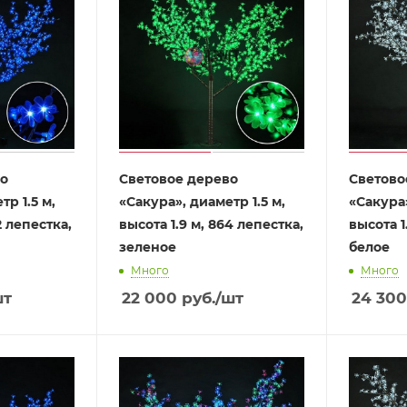
во
Световое дерево
Светово
р 1.5 м,
«Сакура», диаметр 1.5 м,
«Сакура»
2 лепестка,
высота 1.9 м, 864 лепестка,
высота 1
зеленое
белое
Много
Много
шт
22 000
руб.
/шт
24 300