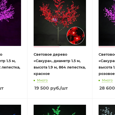
во
Световое дерево
Светово
р 1.5 м,
«Сакура», диаметр 1.5 м,
«Сакура»
2 лепестка,
высота 1.9 м, 864 лепестка,
высота 1
красное
розовое
Много
Много
шт
19 500
руб.
/шт
28 600