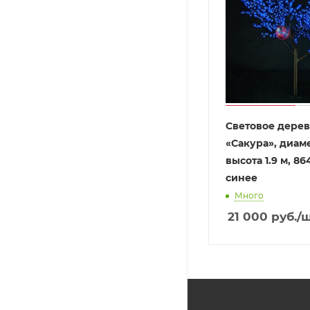
Световое дере
«Сакура», диамет
высота 1.9 м, 86
синее
Много
21 000
руб.
/