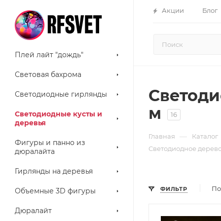
Акции
Блог
Плей лайт "дождь"
Световая бахрома
Светодио
Светодиодные гирлянды
м
Светодиодные кусты и
16
деревья
—
Главная
Каталог
Фигуры и панно из
Светодиодное дерево "
дюралайта
Гирлянды на деревья
По
ФИЛЬТР
Объемные 3D фигуры
Дюралайт