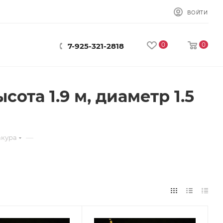
ВОЙТИ
0
0
7-925-321-2818
ота 1.9 м, диаметр 1.5
—
акура