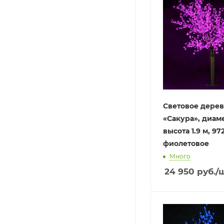
Световое дере
«Сакура», диамет
высота 1.9 м, 97
фиолетовое
Много
24 950
руб.
/