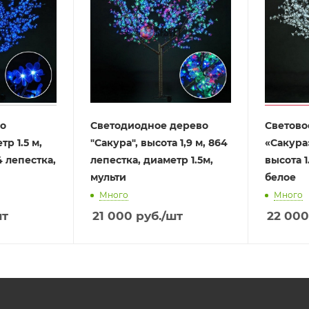
во
Светодиодное дерево
Светово
р 1.5 м,
"Сакура", высота 1,9 м, 864
«Сакура»
4 лепестка,
лепестка, диаметр 1.5м,
высота 1
мульти
белое
Много
Много
шт
21 000
руб.
/шт
22 000