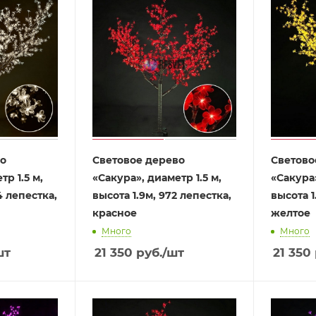
во
Световое дерево
Светово
р 1.5 м,
«Сакура», диаметр 1.5 м,
«Сакура»
4 лепестка,
высота 1.9м, 972 лепестка,
высота 1
красное
желтое
Много
Много
шт
21 350
руб.
/шт
21 350