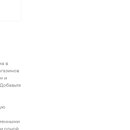
ма в
агазинов
м и
 Добавьте
ную
отменными
ли одной