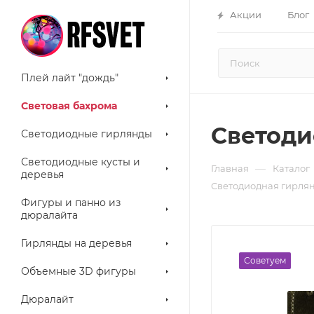
Акции
Блог
Плей лайт "дождь"
Световая бахрома
Светоди
Светодиодные гирлянды
Светодиодные кусты и
—
Главная
Каталог
деревья
Светодиодная гирлян
Фигуры и панно из
дюралайта
Гирлянды на деревья
Советуем
Объемные 3D фигуры
Дюралайт