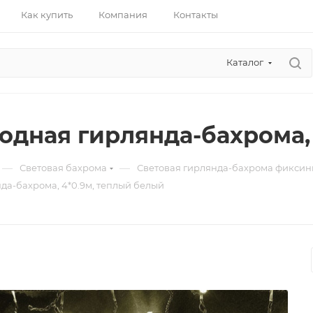
Как купить
Компания
Контакты
Каталог
одная гирлянда-бахрома,
—
—
Световая бахрома
Световая гирлянда-бахрома фиксин
да-бахрома, 4*0.9м, теплый белый