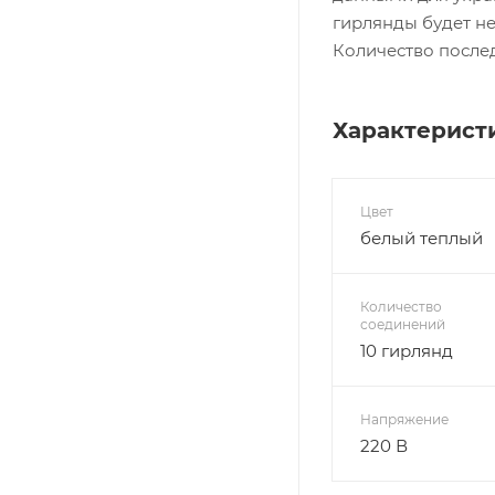
гирлянды будет не
Количество послед
Характерист
Цвет
белый теплый
Количество
соединений
10 гирлянд
Напряжение
220 В