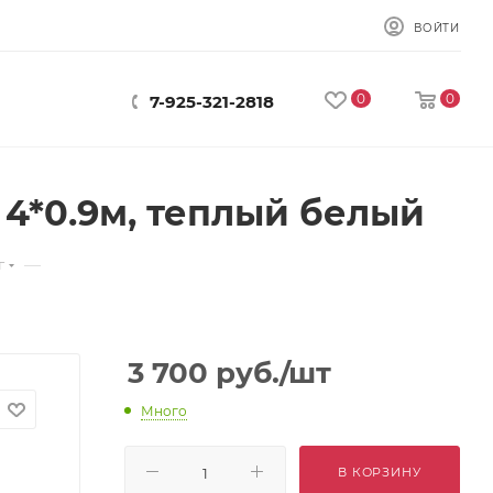
ВОЙТИ
0
0
7-925-321-2818
 4*0.9м, теплый белый
—
г
3 700
руб.
/шт
Много
В КОРЗИНУ