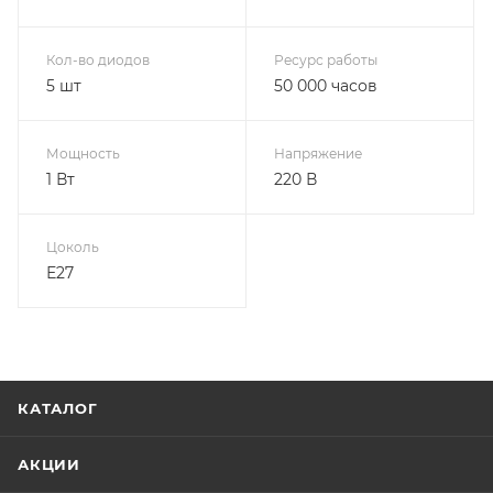
Кол-во диодов
Ресурс работы
5 шт
50 000 часов
Мощность
Напряжение
1 Вт
220 В
Цоколь
Е27
КАТАЛОГ
АКЦИИ