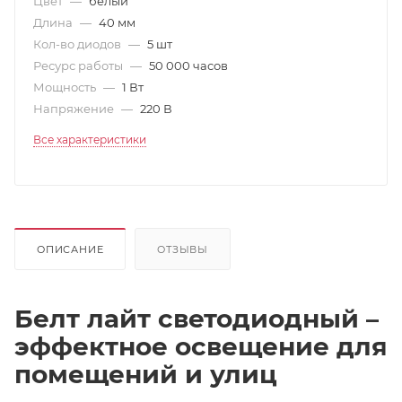
Цвет
—
белый
Длина
—
40 мм
Кол-во диодов
—
5 шт
Ресурс работы
—
50 000 часов
Мощность
—
1 Вт
Напряжение
—
220 В
Все характеристики
ОПИСАНИЕ
ОТЗЫВЫ
Белт лайт светодиодный –
эффектное освещение для
помещений и улиц