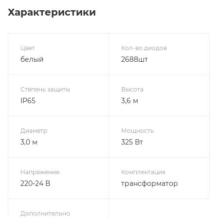
Характеристики
Цвет
Кол-во диодов
белый
2688шт
Степень защиты
Высота
IP65
3,6 м
Диаметр
Мощность
3,0 м
325 Вт
Напряжение
Комплектация
220-24 В
трансформатор
Дополнительно