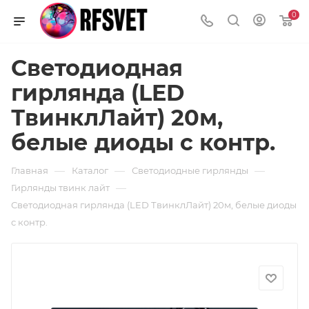
0
Светодиодная
гирлянда (LED
ТвинклЛайт) 20м,
белые диоды с контр.
—
—
—
Главная
Каталог
Светодиодные гирлянды
—
Гирлянды твинк лайт
Светодиодная гирлянда (LED ТвинклЛайт) 20м, белые диоды
с контр.