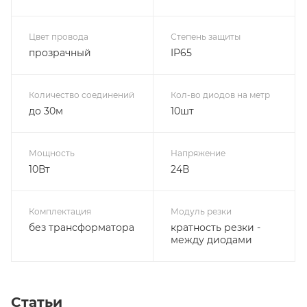
Цвет провода
Степень защиты
прозрачный
IP65
Количество соединений
Кол-во диодов на метр
до 30м
10шт
Мощность
Напряжение
10Вт
24В
Комплектация
Модуль резки
без трансформатора
кратность резки -
между диодами
Статьи