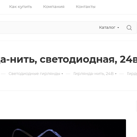
Как купить
Компания
Контакты
Каталог
а-нить, светодиодная, 24
—
—
—
Светодиодные гирлянды
Гирлянда-нить, 24В
Гирд