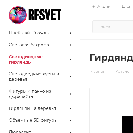
Акции
Блог
Плей лайт "дождь"
Световая бахрома
Гирдянд
Светодиодные
гирлянды
—
Главная
Каталог
Светодиодные кусты и
деревья
Фигуры и панно из
дюралайта
Гирлянды на деревья
Объемные 3D фигуры
Дюралайт