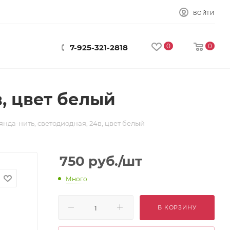
ВОЙТИ
0
0
7-925-321-2818
в, цвет белый
янда-нить, светодиодная, 24в, цвет белый
750
руб.
/шт
Много
В КОРЗИНУ