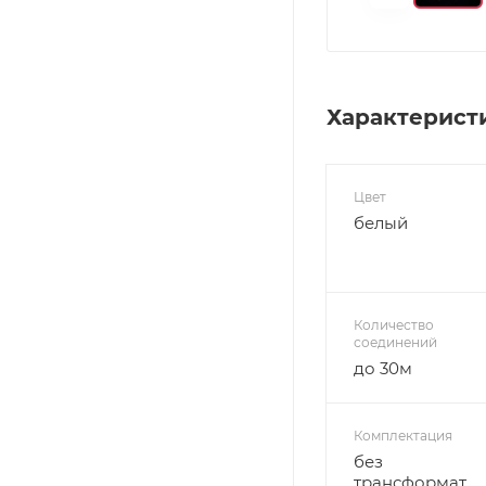
Характерист
Цвет
белый
Количество
соединений
до 30м
Комплектация
без
трансформатора