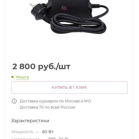
2 800
руб.
/шт
Много
КУПИТЬ В 1 КЛИК
Доставка курьером по Москве и МО
Доставка ТК по всей России
Характеристики
Мощность
—
60 Вт
Напряжение
—
220 - 24 В