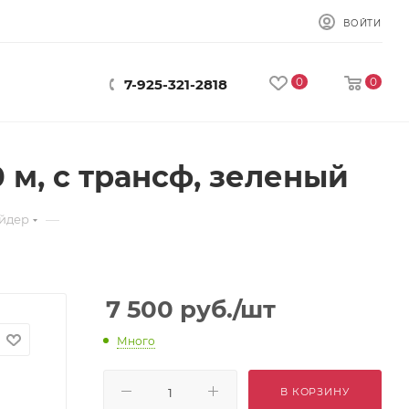
ВОЙТИ
0
0
7-925-321-2818
0 м, с трансф, зеленый
—
айдер
7 500
руб.
/шт
Много
В КОРЗИНУ