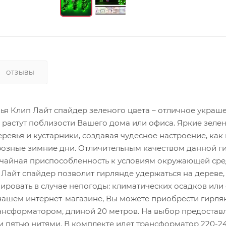
ОТЗЫВЫ
ья Клип Лайт спайдер зеленого цвета – отличное украш
 растут поблизости Вашего дома или офиса. Яркие зеле
еревья и кустарники, создавая чудесное настроение, как
орозные зимние дни. Отличительным качеством данной 
ычайная приспособленность к условиям окружающей сре
Лайт спайдер позволит гирлянде удержаться на дереве,
ировать в случае непогоды: климатических осадков или
 нашем интернет-магазине, Вы можете приобрести гирля
рансформатором, длиной 20 метров. На выбор предостав
и пятью нитями. В комплекте идет трансформатор 220-24