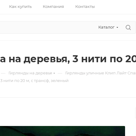
Как купить
Компания
Контакты
Каталог
 на деревья, 3 нити по 2
—
—
Гирлянды на деревья
Гирлянды уличные Клип Лайт Сп
3 нити по 20 м, с трансф, зеленый