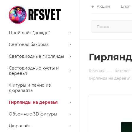
Акции
Блог
Плей лайт "дождь"
Световая бахрома
Гирлянда
Светодиодные гирлянды
Светодиодные кусты и
—
Главная
Каталог
деревья
Гирлянда на деревья, 
Фигуры и панно из
дюралайта
Гирлянды на деревья
Объемные 3D фигуры
Дюралайт