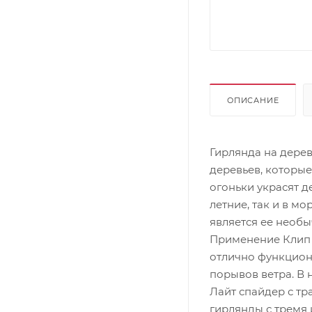
ОПИСАНИЕ
Гирлянда на дерев
деревьев, которые
огоньки украсят д
летние, так и в м
является ее необ
Применение Клип 
отлично функцион
порывов ветра. В
Лайт спайдер с т
гирлянды с тремя 