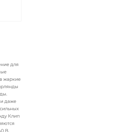
ение для
ные
 в жаркие
гирлянды
ды.
 и даже
 сильных
нду Клип
ляются
0 В.