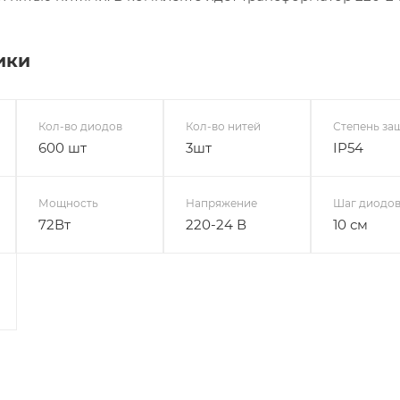
ики
Кол-во диодов
Кол-во нитей
Степень за
600 шт
3шт
IP54
Мощность
Напряжение
Шаг диодо
72Вт
220-24 В
10 см