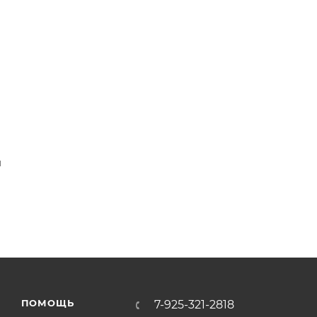
и
ПОМОЩЬ
7-925-321-2818