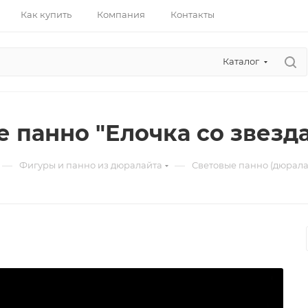
Как купить
Компания
Контакты
Каталог
е панно "Елочка со звезд
—
—
Фигуры и панно из дюралайта
Световые панно (дюрала