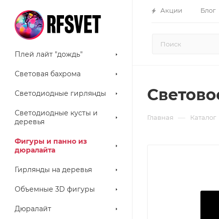
Акции
Блог
Плей лайт "дождь"
Световая бахрома
Светово
Светодиодные гирлянды
Светодиодные кусты и
—
Главная
Каталог
деревья
Фигуры и панно из
дюралайта
Гирлянды на деревья
Объемные 3D фигуры
Дюралайт