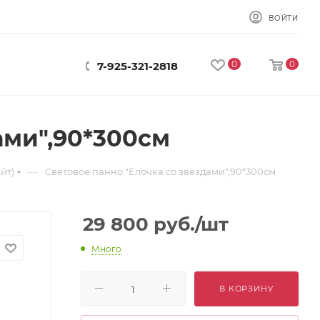
ВОЙТИ
0
0
7-925-321-2818
ами",90*300см
—
йт)
Световое панно "Елочка со звездами",90*300см
29 800
руб.
/шт
Много
В КОРЗИНУ