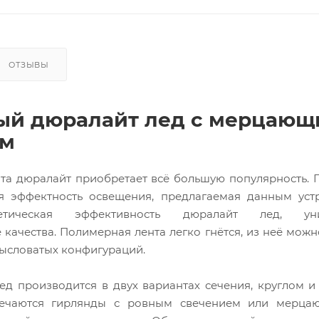
ОТЗЫВЫ
ый дюралайт лед с мерцающ
ем
та дюралайт приобретает всё большую популярность.
я эффектность освещения, предлагаемая данным устр
етическая эффективность дюралайт лед, уни
качества. Полимерная лента легко гнётся, из неё можн
ысловатых конфигураций.
ед производится в двух вариантах сечения, круглом и
речаются гирлянды с ровным свечением или мерца