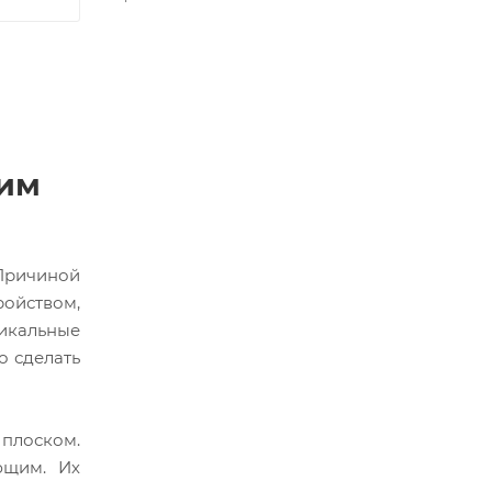
им
 Причиной
ойством,
кальные
о сделать
 плоском.
ющим. Их