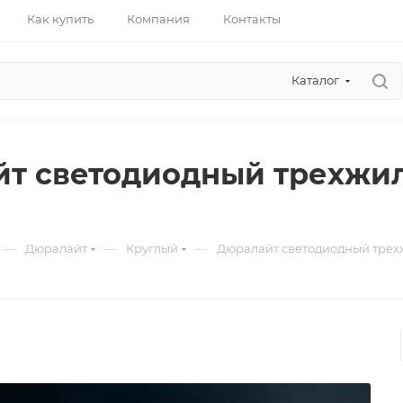
Как купить
Компания
Контакты
Каталог
т светодиодный трехжиль
—
—
—
Дюралайт
Круглый
Дюралайт светодиодный трехж