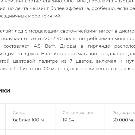
 и чейзинг соответственно. Оба типа дюралайта находя
я, но лента чейзинг более эффектна, особенно, если ре
раздничных мероприятий.
алайт лед с мерцающим светом чейзинг имеет в диамет
получает от сети 220-2140 вольт, потребляемая мощнос
а составляет 4,8 Ватт. Диоды в гирлянде распол
см друг от друга. Наш интернет магазин предлагает д
атой цветовой палитре из 7 цветов, включая и муль
лие в бобинах по 100 метров, шаг резки ленты составляет
ики
Длина
Степень защиты
Ресурс раб
бабина 100 м
IP 54
50 000 ч