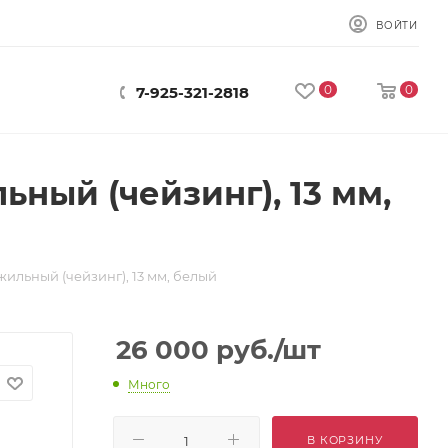
ВОЙТИ
0
0
7-925-321-2818
ный (чейзинг), 13 мм,
ильный (чейзинг), 13 мм, белый
26 000
руб.
/шт
Много
В КОРЗИНУ