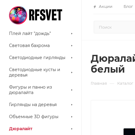
Акции
Блог
Плей лайт "дождь"
Световая бахрома
Дюралай
Светодиодные гирлянды
белый
Светодиодные кусты и
деревья
—
Главная
Каталог
Фигуры и панно из
дюралайта
Гирлянды на деревья
Объемные 3D фигуры
Дюралайт