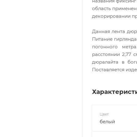
названия фиксинг
область применени
декорировании п
Данная лента дюр
Питание гирлянда 
погонного метр
расстоянии 2,77 
дюралайта в бог
Поставляется изде
Характерист
Цвет
белый