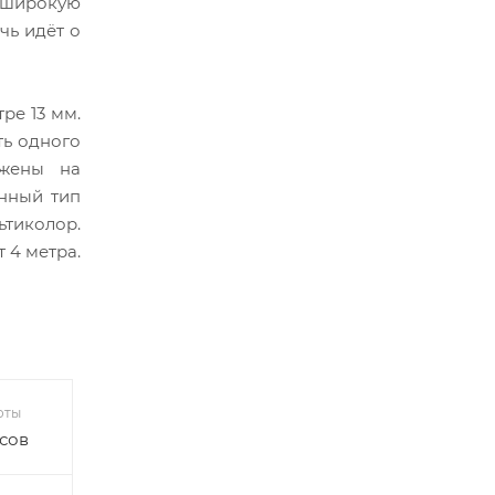
т широкую
чь идёт о
ре 13 мм.
ть одного
ожены на
анный тип
тиколор.
 4 метра.
оты
асов