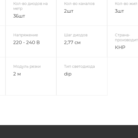
Кол-во диодов на
Кол-во каналов
Кол-во жил
метр
2шт
3шт
36шт
Напряжение
Шаг диодов
Страна-
производит
220 - 240 В
2,77 см
КНР
Модуль резки
Тип светодиода
2 м
dip