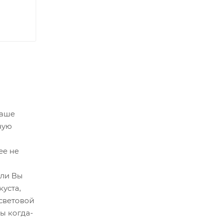
Ваше
ную
ее не
 ли Вы
уста,
световой
ы когда-