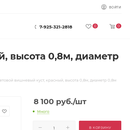
ВОЙТИ
0
0
7-925-321-2818
, высота 0,8м, диаметр
етовой вишневый куст, красный, высота 0,8м, диаметр 0,8м
8 100
руб.
/шт
Много
В КОРЗИНУ