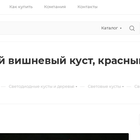
Как купить
Компания
Контакты
Каталог
й вишневый куст, красный
—
—
—
Светодиодные кусты и деревья
Световые кусты
Св