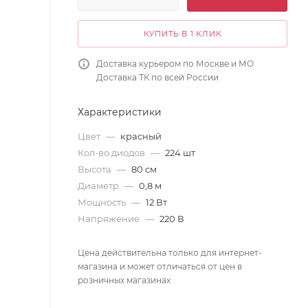
КУПИТЬ В 1 КЛИК
Доставка курьером по Москве и МО
Доставка ТК по всей России
Характеристики
Цвет
—
красный
Кол-во диодов
—
224 шт
Высота
—
80 см
Диаметр
—
0,8 м
Мощность
—
12 Вт
Напряжение
—
220 В
Цена действительна только для интернет-
магазина и может отличаться от цен в
розничных магазинах