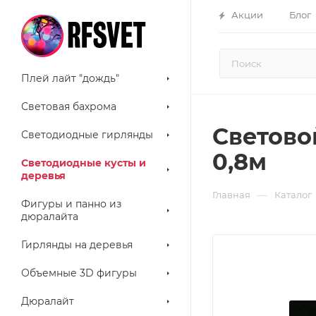
Акции
Блог
Плей лайт "дождь"
Световая бахрома
Светово
Светодиодные гирлянды
0,8м
Светодиодные кусты и
деревья
—
Главная
Каталог
Фигуры и панно из
дюралайта
Гирлянды на деревья
Объемные 3D фигуры
Дюралайт