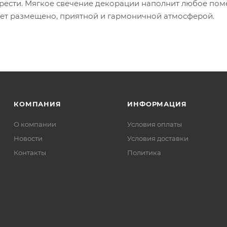
рести. Мягкое свечение декорации наполнит любое пом
дет размещено, приятной и гармоничной атмосферой.
КОМПАНИЯ
ИНФОРМАЦИЯ
О компании
Условия оплаты
Новости
Условия доставки
Контакты
Политика