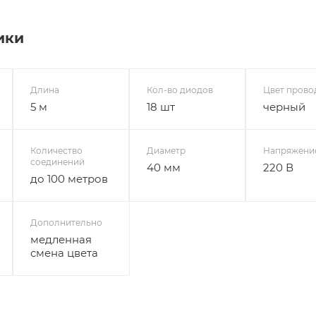
ики
Длина
Кол-во диодов
Цвет прово
5 м
18 шт
черный
Количество
Диаметр
Напряжени
соединений
40 мм
220 В
до 100 метров
Дополнительно
медленная
смена цвета