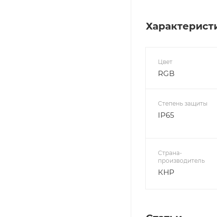
Характерист
Цвет
RGB
Степень защиты
IP65
Страна-
производитель
КНР