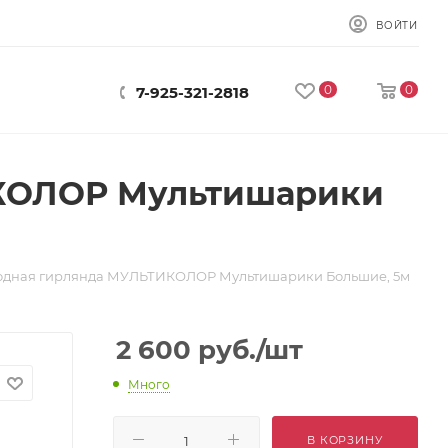
ВОЙТИ
0
0
7-925-321-2818
ИКОЛОР Мультишарики
одная гирлянда МУЛЬТИКОЛОР Мультишарики Большие, 5м
2 600
руб.
/шт
Много
В КОРЗИНУ