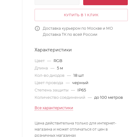
КУПИТЬ В 1 КЛИК
Доставка курьером по Москве и МО
Доставка ТК по всей России
Характеристики
Цвет
—
RGB
Длина
—
5 м
Кол-во диодов
—
18 шт
Цвет провода
—
черный
Степень защиты
—
IP65
Количество соединений
—
до 100 метров
Все характеристики
Цена действительна только для интернет-
магазина и может отличаться от цен в
розничных магазинах