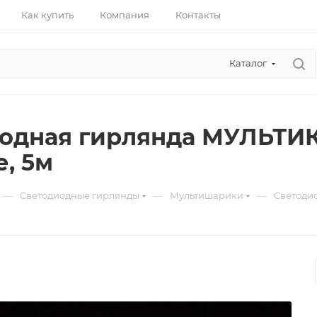
Как купить
Компания
Контакты
Каталог
иодная гирлянда МУЛЬТ
, 5м
—
—
—
Светодиодные гирлянды
Мультишарики
Светоди