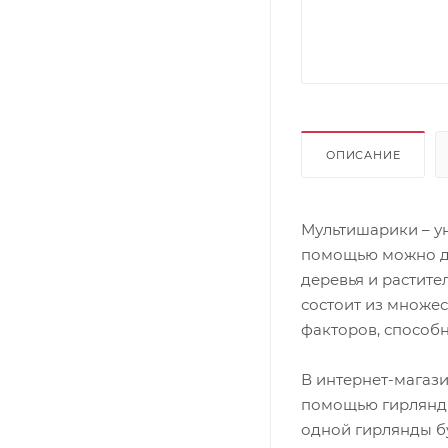
ОПИСАНИЕ
Мультишарики – ун
помощью можно де
деревья и растите
состоит из множе
факторов, способн
В интернет-магази
помощью гирлянды
одной гирлянды бу