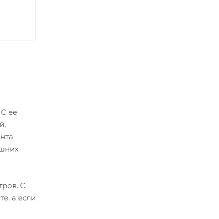
 С ее
й,
ента
ешних
тров. С
е, а если