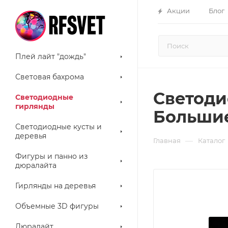
Акции
Блог
Плей лайт "дождь"
Световая бахрома
Светод
Светодиодные
гирлянды
Большие
Светодиодные кусты и
деревья
—
Главная
Каталог
Фигуры и панно из
дюралайта
Гирлянды на деревья
Объемные 3D фигуры
Дюралайт