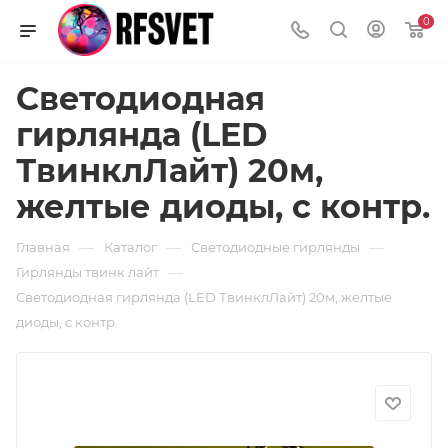
0
Светодиодная
гирлянда (LED
ТвинклЛайт) 20м,
желтые диоды, c контр.
—
—
—
Главная
Каталог
Светодиодные гирлянды
—
Гирлянды твинк лайт
Светодиодная гирлянда (LED ТвинклЛайт) 20м, желтые
диоды, c контр.