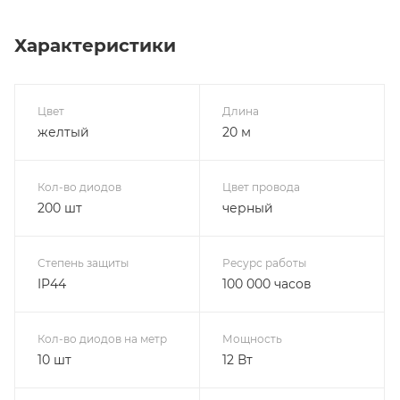
Характеристики
Цвет
Длина
желтый
20 м
Кол-во диодов
Цвет провода
200 шт
черный
Степень защиты
Ресурс работы
IP44
100 000 часов
Кол-во диодов на метр
Мощность
10 шт
12 Вт