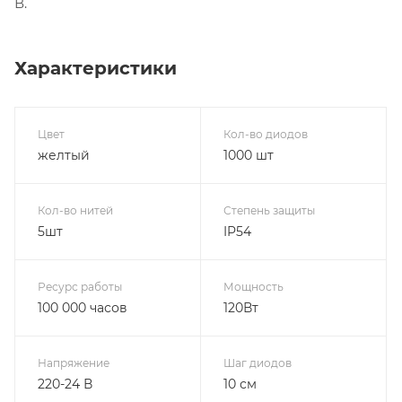
В.
Характеристики
Цвет
Кол-во диодов
желтый
1000 шт
Кол-во нитей
Степень защиты
5шт
IP54
Ресурс работы
Мощность
100 000 часов
120Вт
Напряжение
Шаг диодов
220-24 В
10 см